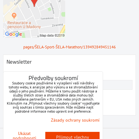
pages/ŠELA-Sport-ŠELA-Marathon/139492849451146
Newsletter
Odebírat naše novinky:
Předvolby soukromí
Soubory cookie používáme k vylepšení vaší návštěvy
tohoto webu, k analýze jeho výkonu a ke shromažďování
údajů o jeho používání. Můžeme k tomu použít nástroje a
Chci se přihlásit k odběru novinek e-mailem
služby třetích stran a shromážděná data mohou být
přenášena partnerům v EU, USA nebo jiných zemích.
Kliknutím na „Přijmout všechny soubory cookie“ vyjadřujete
Odebírat
svůj souhlas s tímto zpracováním. Níže můžete najít
podrobné informace nebo upravit své preference.
Zásady ochrany soukromí
Ukázat
Předvolby soukromí
Zásady ochrany soukromí
Přijmout všechny
podrobnosti