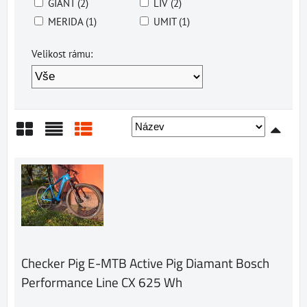
GIANT (2)
LIV (2)
MERIDA (1)
UMIT (1)
Velikost rámu:
Mřížka
Seznam
Tabulka
Checker Pig E-MTB Active Pig Diamant Bosch
Performance Line CX 625 Wh