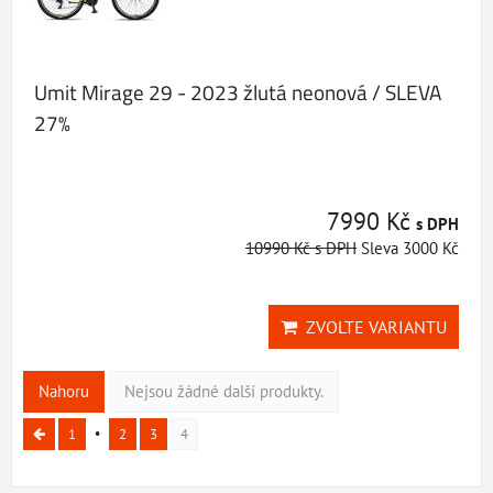
Umit Mirage 29 - 2023 žlutá neonová / SLEVA
27%
7990 Kč
s DPH
10990 Kč
s DPH
Sleva 3000 Kč
ZVOLTE VARIANTU
Nahoru
Nejsou žádné další produkty.
1
2
3
4