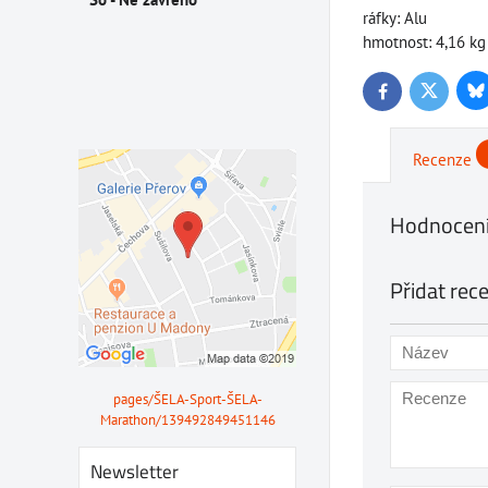
ráfky: Alu
hmotnost: 4,16 kg
Bl
Twitter
Facebook
Recenze
Hodnocení
Přidat rec
pages/ŠELA-Sport-ŠELA-
Marathon/139492849451146
Newsletter