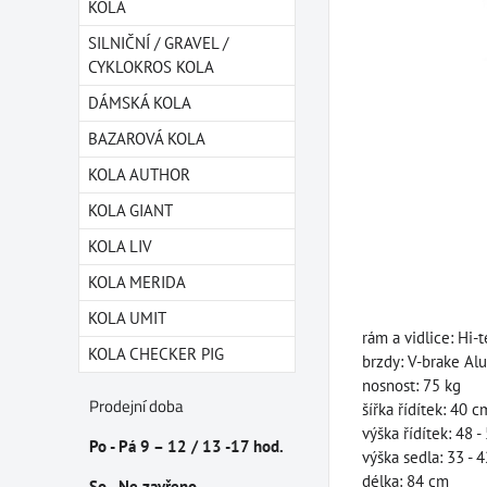
KOLA
SILNIČNÍ / GRAVEL /
CYKLOKROS KOLA
DÁMSKÁ KOLA
BAZAROVÁ KOLA
KOLA AUTHOR
KOLA GIANT
KOLA LIV
KOLA MERIDA
KOLA UMIT
rám a vidlice: Hi-
KOLA CHECKER PIG
brzdy: V-brake Al
nosnost: 75 kg
Prodejní doba
šířka řídítek: 40 c
výška řídítek: 48 
Po - Pá 9 – 12 / 13 -17 hod.
výška sedla: 33 - 
délka: 84 cm
So - Ne zavřeno