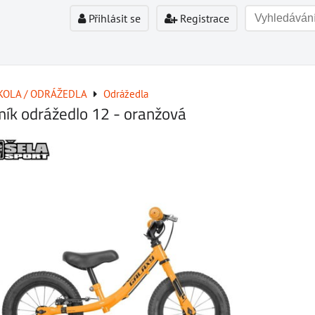
Přihlásit se
Registrace
KOLA / ODRÁŽEDLA
Odrážedla
ík odrážedlo 12 - oranžová