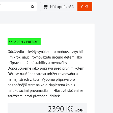
Nákupní košík
0 Kč
SKLADEM V PŘEROVĚ
Odrážedlo - skvělý vynález pro mrňouse, zrychlí
jim krok, naučí rovnovázeJe určeno dětem jako
příprava udržení stability a rovnováhy
Doporučujeme jako přípravu před prvním kolem
Děti se naučí bez stresu udržet rovnováhu a
nemají strach z kola! Výborná příprava pro
bezpečnější start na kolo Napletená kola s
nafukovacími pneumatikami Hlavové složení se
zarážkami proti přetočení řídítek
2390 Kč
s DPH