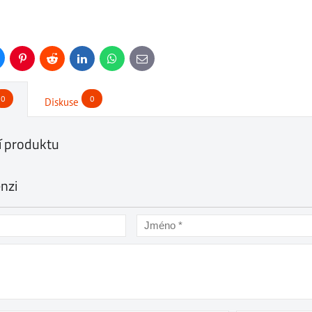
uesky
Pinterest
Reddit
LinkedIn
WhatsApp
E-
mail
0
0
Diskuse
 produktu
enzi