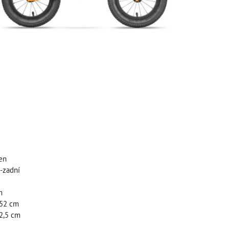
ten
u-zadní
m
- 52 cm
42,5 cm