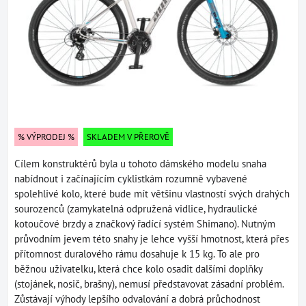
% VÝPRODEJ %
SKLADEM V PŘEROVĚ
Cílem konstruktérů byla u tohoto dámského modelu snaha
nabídnout i začínajícím cyklistkám rozumně vybavené
spolehlivé kolo, které bude mít většinu vlastností svých drahých
sourozenců (zamykatelná odpružená vidlice, hydraulické
kotoučové brzdy a značkový řadící systém Shimano). Nutným
průvodním jevem této snahy je lehce vyšší hmotnost, která přes
přítomnost duralového rámu dosahuje k 15 kg. To ale pro
běžnou uživatelku, která chce kolo osadit dalšími doplňky
(stojánek, nosič, brašny), nemusí představovat zásadní problém.
Zůstávají výhody lepšího odvalování a dobrá průchodnost