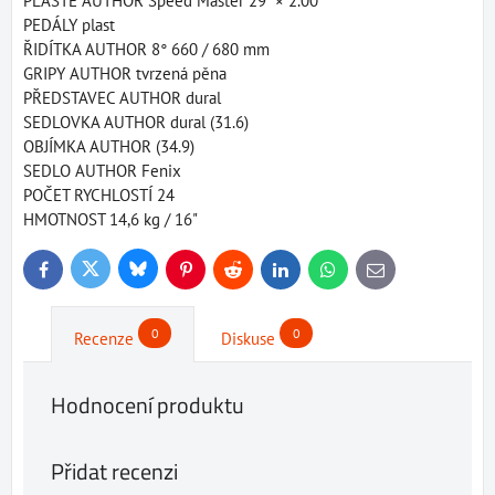
PLÁŠTĚ AUTHOR Speed Master 29" × 2.00"
PEDÁLY plast
ŘIDÍTKA AUTHOR 8° 660 / 680 mm
GRIPY AUTHOR tvrzená pěna
PŘEDSTAVEC AUTHOR dural
SEDLOVKA AUTHOR dural (31.6)
OBJÍMKA AUTHOR (34.9)
SEDLO AUTHOR Fenix
POČET RYCHLOSTÍ 24
HMOTNOST 14,6 kg / 16"
Bluesky
Twitter
Facebook
Pinterest
Reddit
LinkedIn
WhatsApp
E-
mail
0
0
Recenze
Diskuse
Hodnocení produktu
Přidat recenzi