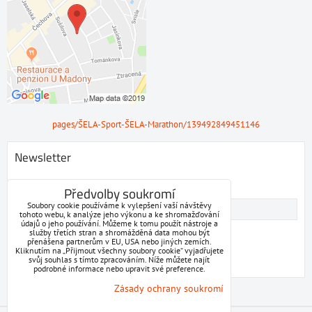
pages/ŠELA-Sport-ŠELA-Marathon/139492849451146
Newsletter
Odebírat naše novinky:
Předvolby soukromí
Soubory cookie používáme k vylepšení vaší návštěvy
tohoto webu, k analýze jeho výkonu a ke shromažďování
údajů o jeho používání. Můžeme k tomu použít nástroje a
Chci se přihlásit k odběru novinek e-mailem
služby třetích stran a shromážděná data mohou být
přenášena partnerům v EU, USA nebo jiných zemích.
Kliknutím na „Přijmout všechny soubory cookie“ vyjadřujete
Odebírat
svůj souhlas s tímto zpracováním. Níže můžete najít
podrobné informace nebo upravit své preference.
Zásady ochrany soukromí