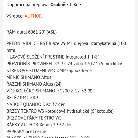
Osobně
•
0 Kč
•
Výrobce:
AUTHOR
RÁM dural 6061 29" (ASL)
PŘEDNÍ VIDLICE RST Blaze 29 ML olejová uzamykatelná (100
mm)
HLAVOVÉ SLOŽENÍ PRESTINE Integrated 1-1/8"
PŘEVODNÍK PROWHEEL 42-34-24 zubů 170 / 175 mm kliky
STŘEDOVÉ SLOŽENÍ VP COMP zapouzdřené
MĚNIČ SHIMANO Altus
ŘAZENÍ SHIMANO Altus (24)
VÍCEKOLEČKO SHIMANO HG200-8 12-32 (8)
ŘETĚZ KMC Z8.3
NÁBOJE QUANDO Disc 32 děr
BRZDY TEKTRO WS kotoučové hydraulické (6" kotouče)
BRZDOVÉ PÁKY TEKTRO WS
RÁFKY AUTHOR Xenon 29 32 děr
PAPRSKY ocel černé